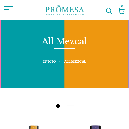
0
All Mezcal
INICIO
ALL MEZCAL